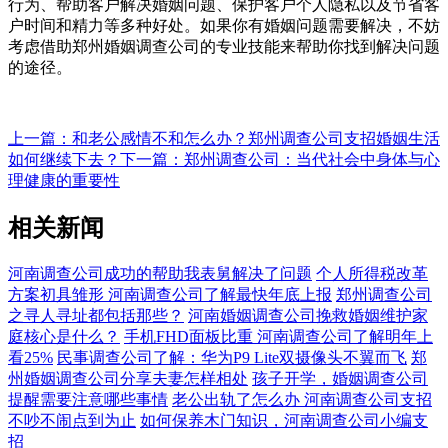
行为、帮助客户解决婚姻问题、保护客户个人隐私以及节省客
户时间和精力等多种好处。如果你有婚姻问题需要解决，不妨
考虑借助郑州婚姻调查公司的专业技能来帮助你找到解决问题
的途径。
上一篇：和老公感情不和怎么办？郑州调查公司支招婚姻生活
如何继续下去？
下一篇：郑州调查公司：当代社会中身体与心
理健康的重要性
相关新闻
河南调查公司成功的帮助我表舅解决了问题
个人所得税改革
方案初具雏形 河南调查公司了解最快年底上报
郑州调查公司
之寻人寻址都包括那些？
河南婚姻调查公司挽救婚姻维护家
庭核心是什么？
手机FHD面板比重 河南调查公司了解明年上
看25%
民事调查公司了解：华为P9 Lite双摄像头不翼而飞
郑
州婚姻调查公司分享夫妻怎样相处
孩子开学，婚姻调查公司
提醒需要注意哪些事情
老公出轨了怎么办 河南调查公司支招
不吵不闹点到为止
如何保养木门知识，河南调查公司小编支
招