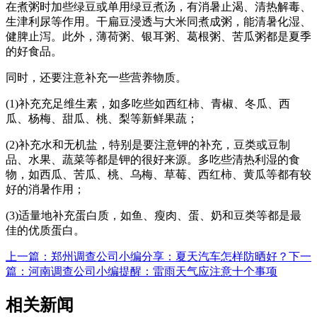
在煮粥时加些绿豆或单用绿豆煮汤，有消暑止渴、清热解毒、
生津利尿等作用。干扁豆浸透与大米同煮成粥，能清暑化湿、
健脾止泻。此外，薄荷粥、银耳粥、葛根粥、苦瓜粥都是夏季
的好食品。
同时，还要注意补充一些营养物质。
(1)补充充足维生素，如多吃些如西红柿、青椒、冬瓜、西
瓜、杨梅、甜瓜、桃、梨等新鲜果蔬；
(2)补充水和无机盐，特别是要注意钾的补充，豆类或豆制
品、水果、蔬菜等都是钾的很好来源。多吃些清热利湿的食
物，如西瓜、苦瓜、桃、乌梅、草莓、西红柿、黄瓜等都有较
好的消暑作用；
(3)适量地补充蛋白质，如鱼、瘦肉、蛋、奶和豆类等都是最
佳的优质蛋白。
上一篇：郑州调查公司小编分享：夏天汽车怎样防晒好？
下一
篇：河南调查公司小编提醒：雷雨天气应注意十个事项
相关新闻