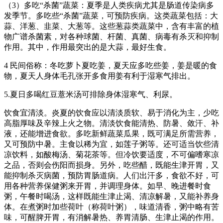
（3）多吃“杀菌”蔬菜：夏季是人类疾病尤其是肠道传染病多
发季节。多吃些“杀菌”蔬菜，可预防疾病。这类蔬菜包括：大
蒜、洋葱、韭菜、大葱等。这些葱蒜类蔬菜中，含有丰富的植
物广谱杀菌素，对各种球菌、杆菌、真菌、病毒有杀灭和抑制
作用。其中，作用最突出的是大蒜，最好生食。
4 民间俗称：冬吃萝卜夏吃姜，夏天应多吃些姜，姜是暖的食
物，夏天人身体毛孔张开多食用姜有利于湿寒气排出。
5.夏日多喝红豆薏米汤可排除身体湿寒气、利尿。
饮食宜清淡。炎夏的饮食应以清淡质软、易于消化为主，少吃
高脂厚味及辛辣上火之物。清淡饮食能清热、防暑、敛汗、补
液，还能增进食欲。多吃新鲜蔬菜瓜果，既可满足所需营养，
又可预防中暑。主食以稀为宜，如莲子粥等。还可适当饮些清
凉饮料，如酸梅汤、菊花茶等。但冷饮要适度，不可偏嗜寒凉
之品，否则会伤阳而损身。另外，吃些醋，既能生津开胃，又
能抑制杀灭病菌，预防胃肠道病。人们出汗多，食欲不好，可
用各种营养保健粥来开胃，并调理身体。如早、晚进餐时食
粥，午餐时喝汤，这样既能生津止渴、清凉解暑，又能补养身
体。在煮粥时加些荷叶（称荷叶粥），味道清香，粥中略有苦
味，可醒脾开胃，有消解暑热、养胃清肠、生津止渴的作用。