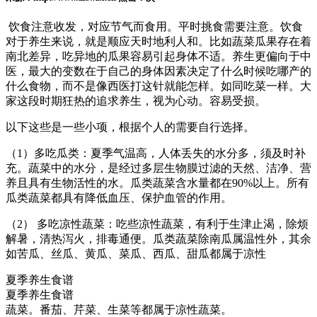
饮食注意收发，对应节气而食用。平时挑食需要注意。饮食
对于养生来说，就是顺应天时地利人和。比如蔬菜瓜果存在着
南北差异，吃异地的瓜果容易引起身体不适。养生更偏向于中
医，最大的变数在于自己的身体因素决定了什么时候吃哪产的
什么食物，而不是像西医打这针就能怎样。如同吃菜一样。大
家这段时期狂热的追求养生，视为心动。容易受损。
以下这些是一些小项，根据个人的需要自行选择。
（1）多吃瓜类：夏季气温高，人体丢失的水分多，须及时补
充。蔬菜中的水分，是经过多层生物膜过滤的天然、洁净、营
养且具有生物活性的水。瓜类蔬菜含水量都在90%以上。所有
瓜类蔬菜都具有降低血压、保护血管的作用。
（2） 多吃凉性蔬菜：吃些凉性蔬菜，有利于生津止渴，除烦
解暑，清热泻火，排毒通便。瓜类蔬菜除南瓜属温性外，其余
如苦瓜、丝瓜、黄瓜、菜瓜、西瓜、甜瓜都属于凉性
夏季养生食谱
夏季养生食谱
蔬菜。番茄、芹菜、生菜等都属于凉性蔬菜。