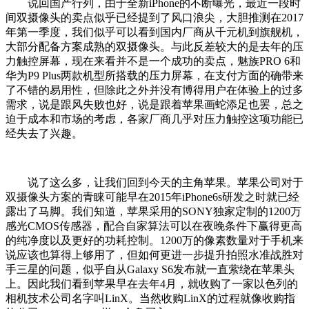
说回国产行列，由于全新iPhone的不断曝光，最近一段时
间双摄像头的卖点似乎已经提到了风口浪尖，大胆推测在2017
年第一季度，我们似乎可以看到国内厂商从千元机到旗舰机，
大部分配备方案成熟的双摄像头。与此反差较大的是去年的压
力触控屏幕，现在来看并不是一个成功的卖点，魅族PRO 6和
华为P9 Plus两款机型所搭载的压力屏幕，在支付方面的确带来
了不错的易用性，但除此之外并没有博得用户在体验上的过多
需求，说是跟风失败也好，说是跟着苹果画蛇添足也罢，总之
迫于成本和市场的考虑，各家厂商几乎对压力触控这项功能已
经失去了兴趣。
说了这么多，让我们回到今天的主角苹果。苹果公司对于
双摄像头方案的青睐可能早在2015年iPhone6s研发之时就已经
露出了马脚。我们知道，苹果采用的SONY独家定制的1200万
感光CMOS传感器，配合自家算法可以在夜晚条件下赢得更高
的纯净度以及更好的功耗控制。1200万的像素数量对于手机来
说应该也算得上够用了，但如何更进一步提升拍照水准战胜对
手三星的问题，似乎自从Galaxy S6发布就一直萦绕在苹果头
上。因此我们看到苹果早在去年4月，就收购了一家以色列的
相机技术公司名字叫LinX。当然收购LinX的过程就像收购指