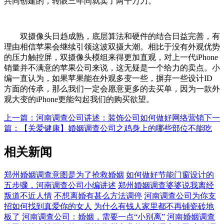
共同创建的，转眼三年间就卖了两千万刀。
双摄像头日趋成熟，底层算法和硬件的结合日益完善，有
理由相信苹果会继续引领这波双摄大潮。相比于没有外观优势
的压力触控屏，双摄像头模组来得更加直观，对上一代iPhone
销量并不满意的苹果公司来说，这无疑是一个给力的卖点。小
编一直认为，如果苹果能在外观多变一些，摒弃一些设计ID
方面的传承，那么我们一定会愿意更多的去买单，因为一款外
观大变的iPhone更能勾起我们的购买欲望。
上一篇：河南调查公司讲述：装饰公司如何做好网络营销
下一
篇：【关爱健康】婚姻调查公司之鸡身上的哪些部位不能吃
相关新闻
郑州婚姻调查意图是为了抢救婚姻
如何做好节能门窗设计的
五步骤，河南调查公司小编讲述
郑州婚姻调查婆婆说我离经
叛道不近人情
不想离婚有甚么方法调停
河南调查公司为你支
招如何找到真爱你的女人
为什么有钱人家里都不再铺瓷砖地
板了
河南调查公司：婚姻，需要一点“小别离”
河南婚姻调查