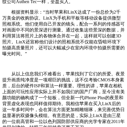
纹公司Authen Tec一样，全盘买入。
根据资料显示：“当时苹果和LinX达成了一份总价为2千
万美金的收购协议。LinX为手机和平板等移动设备提供微型
照相系统。他们使用自己开发的镜头，配合一系列的传感器可
对画面中不同的景深进行测量。通过收集这些景深的数据，并
利用算法将照片上的各物体合并在一起，这样就可以创建3D
照片。LinX还宣称他们设计的照相系统不仅能在昏暗环境下
拍摄高质量照片，还可以大幅减少在室内环境中拍摄所需要的
曝光时间。”
从以上信息我们不难看出，苹果找到了它们的所爱。夜景
提升画质纯净度是一项艰巨的挑战，这不仅考验CMOS本身素
质，后台的硬件ISP和算法一样重要。理性的讲，苹果在相机
上面的可玩性应用实际上并不如我们的国产厂商，至今没有美
颜功能的确构成了一个短板，但全新一代iPhone Plus的夜景和
背景虚化表现也同样值得期待。我相信苹果在买入LinX后的
这一年多时间中，会在算法方面更加精雕细琢，来完善优势日
益显著的双摄像头模组。有意思的是，实际上LinX是由三星
的一位前高管和一位以色列国防部供应商的光学专家在2011年