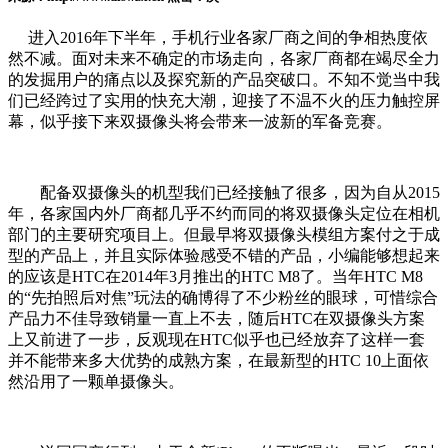
进入2016年下半年，手机行业各家厂商之间的争相热度依
然不减。面对未来不确定的市场走向，各家厂商都在竭尽全力
的发掘用户的痛点以及探究新的产品突破口。不知不觉当中我
们已经跨过了实用的快充大潮，迎接了不温不火的压力触控屏
幕，似乎接下来双摄像头将会带来一波新的军备竞赛。
配备双摄像头的机型我们已经接触了很多，因为自从2015
年，各家国内外厂商都几乎不约而同的将双摄像头定位在相机
部门的主要研究项目上。但最早将双摄像头模组方案付之于成
型的产品上，并且实际体验感受不错的产品，小编能够想起来
的应该是HTC在2014年3月推出的HTC M8了。当年HTC M8
的“先拍照后对焦”玩法的确博得了不少粉丝的眼球，可惜综合
产品力不佳导致销量一直上不去，随后HTC在双摄像头方案
上又前进了一步，反观现在HTC似乎也已经放弃了这样一套
并不能带来多大优势的成熟方案，在最新型的HTC 10上面依
然沿用了一颗单摄像头。