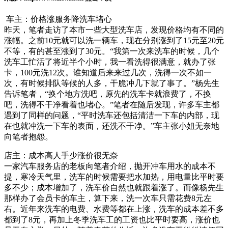
车主：价格涨服务降洗车堵心
昨天，笔者走访了本市一些大型洗车店，发现价格均有不同的
涨幅。之前10元就可以洗一辆车，现在分别涨到了15元至20元
不等，有的甚至涨到了30元。“我第一次来洗车的时候，几个
洗车工忙活了将近半个小时，我一看洗得很满意，就办了张
卡，100元洗12次。谁知道后来来过几次，洗得一次不如一
次，有时候排队等候的人多，干脆冲几下就了事了。”杨先生
告诉笔者，“换个地方洗吧，原先的洗车卡就浪费了，不换
吧，洗得不干净看着也堵心。”笔者在随后发现，许多车主都
遇到了同样的问题，“平时洗车还包括清洁一下车的内部，现
在也就冲洗一下车的表面，还洗不干净。”车主张小姐无奈地
向笔者抱怨。
店主：成本高人手少涨价很无奈
一家汽车服务店的老板向笔者介绍，抛开冲车用水的成本不
提，寒冷天气里，洗车的时候需要把水加热，用电量比平时要
多不少；成本增加了，洗车价自然也就跟着涨了。而像杨先生
那样办了会员卡的车主，算下来，洗一次车只需花费8元左
右。近年来洗车的电费、水费等都在上涨，洗车的成本差不多
都到了8元，再加上冬季洗车工的工资也比平时要高，涨价也