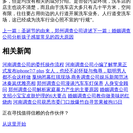
多，但是均没有相关的成分介绍。是否会污染环境，洗车店的
店主也说不清楚，而且由于洗车店大多只有几十平方米，空间
有限，往往要占用街边的人行道开展洗车业务。人行道变洗车
场，这已经成为洗车行业心照不宣的“行规”。
上一篇：圣诞节的由来，郑州调查公司讲述
下一篇：婚姻调查
公司分析孩子感冒常见的四大原因
相关新闻
河南调查公司的委托操作流程
河南调查公司小编了解苹果正
式发布iphone7/7 plus
女人，也经不起怀疑与侮辱，聪明男人
都不会这样做
戛纳闭幕红毯现场,商务调查公司娱乐新闻范冰
冰秦岚优雅亮相
郑州调查公司漫谈汽车车灯保养
人身安全顾
问
郑州调查公司解析家庭暴力产生的主要原因
婚姻调查公司
支招小宝宝皮肤护理的6大要点
婚姻调查公司教你做美味的红
烧肉
河南调查公司获悉市委门口放爆竹自寻苦果被拘15日
正在寻找值得信赖的合作伙伴？
从这里开始