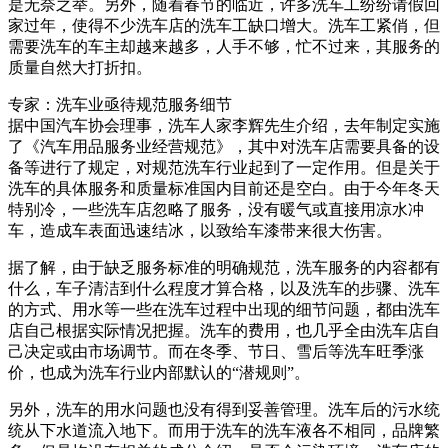
是无奈之举。另外，随着春节的临近，许多洗车工纷纷请假回
家过年，使得不少洗车店的洗车工缺口增大。洗车工紧俏，但
需要洗车的车主却越来越多，人手不够，忙不过来，其服务的
质量自然大打折扣。
专家：洗车业亟待规范服务细节
据中国汽车协会理事，洗车人家李辉先生介绍，去年制定实施
了《汽车用品服务业经营规范》，其中对洗车店需要具备的设
备等进行了规定，对规范洗车行业起到了一定作用。但是关于
洗车的具体服务和质量标准国内目前还是空白。由于今年冬天
特别冷，一些洗车店忽略了服务，没有暖气或直接用凉水冲
车，造成车表面迅速结冰，以致给车漆带来很大伤害。
据了解，由于缺乏服务标准的明确规范，洗车服务的内容都有
什么，车子清洁到什么程度才算合格，以及洗车的步骤、洗车
的方式、用水等一些在洗车过程中出现的细节问题，都由洗车
店自己根据实际情况把握。洗车的费用，也几乎全由洗车店自
己决定或由市场调节。而在冬季、节日、雪后等洗车旺季涨
价，也成为洗车行业内部默认的“潜规则”。
另外，洗车的用水问题也没有得到妥善管理。洗车后的污水统
统从下水道流入地下。而用于洗车的洗车液各不相同，品牌繁