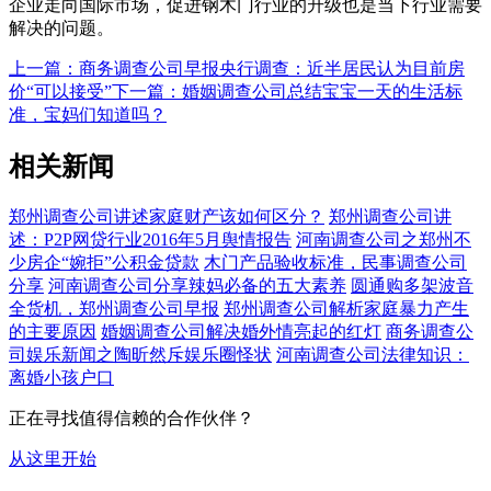
企业走向国际市场，促进钢木门行业的升级也是当下行业需要
解决的问题。
上一篇：商务调查公司早报央行调查：近半居民认为目前房
价“可以接受”
下一篇：婚姻调查公司总结宝宝一天的生活标
准，宝妈们知道吗？
相关新闻
郑州调查公司讲述家庭财产该如何区分？
郑州调查公司讲
述：P2P网贷行业2016年5月舆情报告
河南调查公司之郑州不
少房企“婉拒”公积金贷款
木门产品验收标准，民事调查公司
分享
河南调查公司分享辣妈必备的五大素养
圆通购多架波音
全货机，郑州调查公司早报
郑州调查公司解析家庭暴力产生
的主要原因
婚姻调查公司解决婚外情亮起的红灯
商务调查公
司娱乐新闻之陶昕然斥娱乐圈怪状
河南调查公司法律知识：
离婚小孩户口
正在寻找值得信赖的合作伙伴？
从这里开始