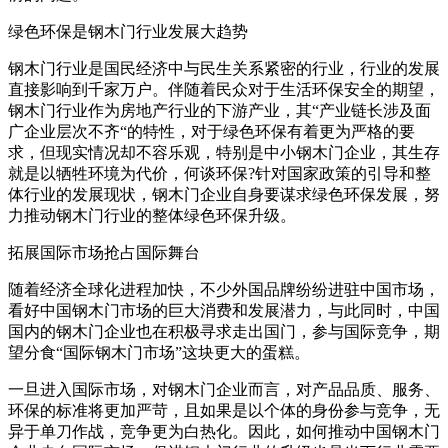
绿色环保是钢木门行业发展大趋势
钢木门行业是国民经济中与民生关系紧密的行业，行业的发展
直接影响到千家万户。伴随着民众对于生活环保安全的期望，
钢木门行业作为房地产行业的下游产业，其“产业链长涉及面
广企业层次不齐“的特性，对于绿色环保有着更为严格的要
求，但现实情况却不容乐观，特别是中小钢木门企业，其生存
就是以牺牲环境为代价，何谈环保?针对国家政策的引导和整
体行业的发展现状，钢木门企业自身要谋求绿色环保发展，努
力推动钢木门行业的整体绿色环保升级。
拓展国际市场抢占国际舞台
随着经济全球化进程加快，不少外国品牌纷纷进驻中国市场，
看好中国钢木门市场的巨大消费和发展潜力，与此同时，中国
国内的钢木门企业也在积极寻求走出国门，参与国际竞争，期
望分食“国际钢木门市场”这块更大的蛋糕。
一旦进入国际市场，对钢木门企业而言，对产品品质、服务、
环保的标准将更加严苛，且如果是以个体的身份参与竞争，无
异于单刀作战，竞争更为白热化。因此，如何推动中国钢木门