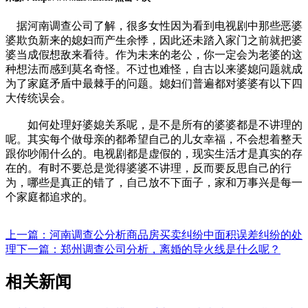
据河南调查公司了解，很多女性因为看到电视剧中那些恶婆
婆欺负新来的媳妇而产生余悸，因此还未踏入家门之前就把婆
婆当成假想敌来看待。作为未来的老公，你一定会为老婆的这
种想法而感到莫名奇怪。不过也难怪，自古以来婆媳问题就成
为了家庭矛盾中最棘手的问题。媳妇们普遍都对婆婆有以下四
大传统误会。
如何处理好婆媳关系呢，是不是所有的婆婆都是不讲理的
呢。其实每个做母亲的都希望自己的儿女幸福，不会想着整天
跟你吵闹什么的。电视剧都是虚假的，现实生活才是真实的存
在的。有时不要总是觉得婆婆不讲理，反而要反思自己的行
为，哪些是真正的错了，自己放不下面子，家和万事兴是每一
个家庭都追求的。
上一篇：河南调查公分析商品房买卖纠纷中面积误差纠纷的处
理
下一篇：郑州调查公司分析，离婚的导火线是什么呢？
相关新闻