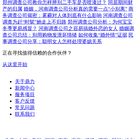
郑州调查公司教你怎样辨别二手车是否喷漆过？
同居期间财
产的归属
婚姻，河南调查公司分析真的需要一点“小别离”
商
务调查公司揭密：雾霾对人体到底有什么影响
河南调查公司
调查为赶“时髦”她走上不归路
郑州调查公司分析：为何宝宝
冬季更易感冒？
河南调查公司之容易搞婚外恋的女人
婚姻调
查公司总结：别用购物发泄坏情绪
如何收集“婚外情”证据
民
事调查公司分享：聪明女人怎样处理婆媳关系
正在寻找值得信赖的合作伙伴？
从这里开始
关于鼎力
新闻中心
服务项目
客户反馈
常见问题
联系我们
电话：15515516100