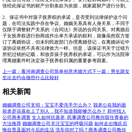
张经此保证书的财产分割条款为依据，就家庭财产进行分割。
2、保证书中对孩子抚养权的承诺，是否受到法律保护这个问
题，在司法实践中存在争议。婚姻关系具有人身关系，不同于
仅限于调整财产关系的《合同法》所说的合同关系。对离婚后
子女抚养权进行协商或作出单方承诺的权利，就像虽然双方签
订了离婚协议，但未到民政部门办理离婚登记，在离婚诉讼中
该协议依然不具有法律效力一样。但是，该保证书关于过错方
所犯过错的记载，和放弃孩子抚养权的承诺，可以作为法院审
理离婚案件时决定孩子抚养权归属的重要参考因素。
上一篇：看河南调查公司简单创意求婚方式
下一篇：男生跟女
生出去约会做些什么比较好
相关新闻
婚姻调查公司支招：宝宝不爱洗手怎么办？
我老公在我的面
前老是说喜欢上了别人，我不知道我能够怎么办？
郑州找人
公司商务调查
女人如何抗衰老, 民事调查公司教你留住青春的
方法推荐
婚姻调查公司关注宝宝的呼吸问题
如何走出愧疚后
悔自责及面对今后的生活
洗车你对了吗？商务调查公司教你