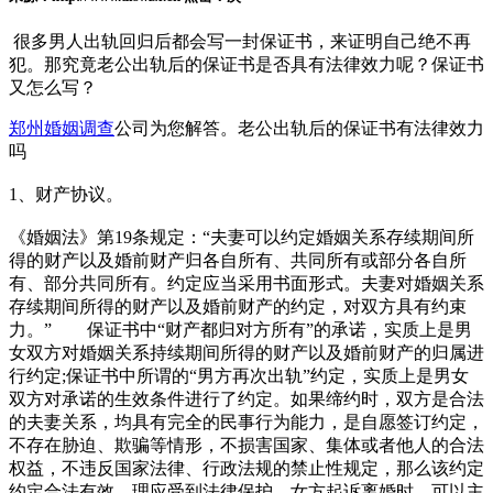
很多男人出轨回归后都会写一封保证书，来证明自己绝不再
犯。那究竟老公出轨后的保证书是否具有法律效力呢？保证书
又怎么写？
郑州
婚姻调查
公司为您解答。老公出轨后的保证书有法律效力
吗
1、财产协议。
《婚姻法》第19条规定：“夫妻可以约定婚姻关系存续期间所
得的财产以及婚前财产归各自所有、共同所有或部分各自所
有、部分共同所有。约定应当采用书面形式。夫妻对婚姻关系
存续期间所得的财产以及婚前财产的约定，对双方具有约束
力。” 保证书中“财产都归对方所有”的承诺，实质上是男
女双方对婚姻关系持续期间所得的财产以及婚前财产的归属进
行约定;保证书中所谓的“男方再次出轨”约定，实质上是男女
双方对承诺的生效条件进行了约定。如果缔约时，双方是合法
的夫妻关系，均具有完全的民事行为能力，是自愿签订约定，
不存在胁迫、欺骗等情形，不损害国家、集体或者他人的合法
权益，不违反国家法律、行政法规的禁止性规定，那么该约定
约定合法有效，理应受到法律保护。女方起诉离婚时，可以主