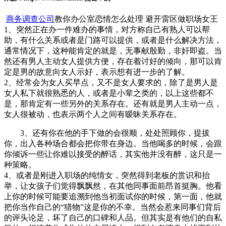
商务调查公司
教你办公室恋情怎么处理 避开雷区做职场女王
1、突然正在办一件难办的事情，对方称自己有熟人可以帮
助，有什么关系或者是门路可以提供，或者是什么解决方法，
通常情况下，这种能肯定的就是，无事献殷勤，非奸即盗。当
然还有男人主动女人提供方便，存在着讨好的倾向，那可以肯
定是男的故意向女人示好，表示想有进一步的了解。
2、经常会为女人买早点，又不是女人要求的，除了是男人是
女人私下就很熟悉的人，或者是小辈之类的，以上这些都不
是，那肯定有一些另外的关系存在。还有就是男人主动一点，
女人很被动，也表示两个人之间有暧昧关系存在。
3、还有你在他的手下做的会很顺，处处照顾你，提拔
你，出入各种场合都会把你带在身边。当他喝多的时候，会跟
你倾诉一些让你难以接受的醉话，其实他并没有醉，这只是一
种策略。
4、或者是刚进入职场的纯情女，突然得到老板的赏识和抬
举，让女孩子们觉得飘飘然，在其他同事面前昂首挺胸。他看
上你的时候可能要追溯到他当初面试你的时候，第一面，他就
把你当作自己的“猎物”这是你的不幸。当然会惹来同事们背后
的评头论足，坏了自己的口碑和人品。但其实是有他们的自私