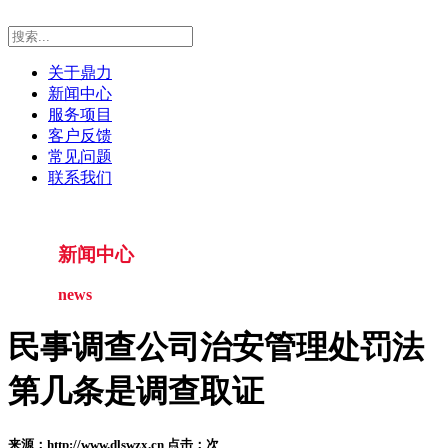
关于鼎力
新闻中心
服务项目
客户反馈
常见问题
联系我们
新闻中心
news
民事调查公司治安管理处罚法
第几条是调查取证
来源：http://www.dlswzx.cn 点击：
次