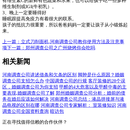
有维生素C的新鲜有色蔬菜和水果，也可以给孩子吃一些多种
维生制剂或IGI(牛初乳）。
3、晚上一定要睡得好
睡眠跟提高免疫力有着很大的联系。
孩子的抵抗力很重要，所以爸爸妈妈一定要让孩子从小锻炼起
来。
上一篇：立式刀削面机,河南调查公司教你使用方法及注意事
项
下一篇：郑州调查公司之广州烧烤你会吃吗
相关新闻
河南调查公司讲述借条和欠条的区别
脚肿是什么原因？婚姻
调查公司支招怎么办
中国调查公司的行规
客厅装修的28个误
区，婚姻调查公司为你支招
甲醛的4大危害以及甲醛中毒的主
要表现,婚姻调查公司了解
郑州婚姻调查公司分析：婚前的债
务在婚后应该如何解决
河南调查公司总结：液晶拼接屏与液
晶电视的区别在哪
河南调查公司专家解析： 室装修知识
河南
调查公司全国资料查询
暗访包
正在寻找值得信赖的合作伙伴？