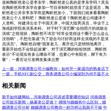
道称陶昕然老公是李东学，陶昕然老公真的是李东学吗？其实
在陶昕然和李东学在参加一节目录制时就澄清了这是谣言，陶
昕然老公并非李东学而是陶昕然发小，下面我们就来看看陶昕
然老公个人资料吧！ 陶昕然老公是谁？陶昕然老公何建泽个
人资料。何建泽出生于中国天津，中国大陆男演员，毕业于上
海戏剧学院表演系本科。 对于时下演艺圈“会拍照片的就敢去
演戏”之怪现状，陶昕然不讳言“经常会觉得这个圈子怎么这么
没劲呐”，不想沦落成“为了迎合与讨好而这样去演戏的不是演
员演员”。 陶昕然自嘲“我算老几，离开也只是悄悄地离开，
重新开始也不会惊起波澜”。对于演艺圈的纷纷扰扰，陶昕然
表示“不论现实有多么嘈杂不堪，也要心中有阳光，脚下有力
量”，一番言论引发网友集体点赞
上一篇：河南调查公司小编教你：如何开一家成功的熟食店
下
一篇：手机NFC刷公交，商务调查公司小编深剖为何不瘟不火
相关新闻
新手如何建网站，河南调查公司讲述需要哪些知识
河南调查
公司娱乐新闻：杨幂老公是谁？
感情与婚姻有什么区别，婚
姻调查公司分析
婚姻调查公司教你一妙怎样让肌肤不干燥
中