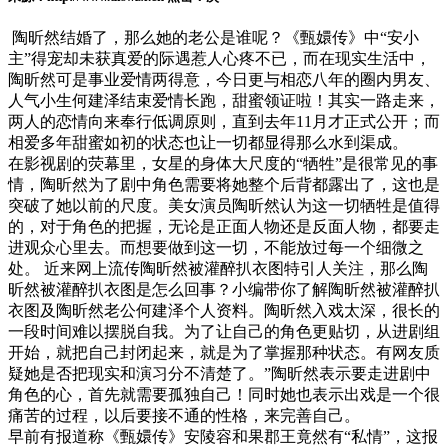
陶昕然结婚了，那么她的老公是谁呢？《甄嬛传》中“安小
主”得宠却未获真爱的际遇惹人心疼不已，而在现实生活中，
陶昕然可是事业爱情两得意，今日更与相恋八年的圈内男友、
人气小生何建泽结束爱情长跑，甜蜜领证啦！其实一路走来，
两人的恋情向来奉行低调原则，直到去年11月才正式公开；而
相爱多年甜蜜如初的状态也让一切都显得那么水到渠成。
在影视剧的荧幕里，女星的身体大尺度的“牺牲”是很常见的事
情，陶昕然为了剧中角色需要将她整个后背都露出了，这也是
突破了她以前的尺度。美女演员陶昕然认为这一切牺牲是值得
的，对于角色的把握，无论是正面人物还是反面人物，都要走
进观众心里去。而想要做到这一切，不能放过每一个细微之
处。 近来网上流传陶昕然被灌醉扒衣图特引人关注，那么陶
昕然被灌醉扒衣图是怎么回事？小编带你了解陶昕然被灌醉扒
衣图及陶昕然老公何建泽个人资料。陶昕然入戏太深，很长的
一段时间难以摆脱自我。为了让自己的角色更贴切，从进剧组
开始，就把自己封闭起来，就是为了掌握那种状态。有网友质
疑她是否把现实和演习分不清楚了。”陶昕然表示要走进剧中
角色的心，首先就需要孤独自己！同时她也表示出戏是一个很
痛苦的过程，以后要接不通的性格，来完善自己。
早前有报道称《甄嬛传》安陵容和果郡王竟然有“私情”，这报