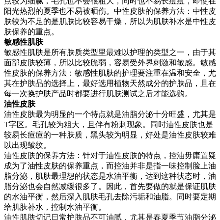
点较为细腻，毛孔也不会很粗大，同时也不易长痘痘，即使在
阳光热烈的夏季也不易被晒伤。中性皮肤的保养方法：中性皮
肤较为不足的是肌肤比较容易干燥，所以为肌肤补水是中性皮
肤保养的重点。
敏感性肌肤
敏感性肌肤是所有肤质类型里最难以护理的类型之一，由于其
面部皮肤较薄，所以比较脆弱，容易受外界刺激和敏感。敏感
性皮肤的保养方法：敏感性肌肤的护理要注重在温和安全，尤
其在护肤品的选择上，最好选用植物天然成分的护肤品，且在
每一次换护肤产品时都要进行肌肤测试之后才能选购。
油性皮肤
油性皮肤最为明显的一个特点就是油脂分泌十分旺盛，尤其是
T字区。毛孔较为粗大，且伴有粉刺现象。同时油性皮肤也是
较易长痘痘的一种肤质，黑头较为明显，好处是油性皮肤较难
以出现皱纹。
油性皮肤的保养方法：针对于油性皮肤的特点，控油毋庸置疑
成为了油性皮肤的保养重点，而控油并非是指一味控制脸上油
脂分泌，肌肤最理想的状态是水油平衡，达到这种状态时，油
脂分泌也会自然减缓很多了。因此，首先要做的就是保证肌肤
的水油平衡，然后深入肌肤毛孔去除污垢和油脂。同时要定期
给肌肤补水，控制水油平衡。
油性肌肤切记日常护肤品不可油腻，尤其是春夏季节油脂分泌