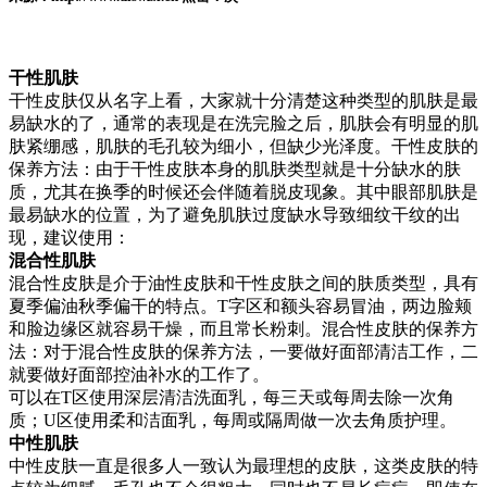
干性肌肤
干性皮肤仅从名字上看，大家就十分清楚这种类型的肌肤是最
易缺水的了，通常的表现是在洗完脸之后，肌肤会有明显的肌
肤紧绷感，肌肤的毛孔较为细小，但缺少光泽度。干性皮肤的
保养方法：由于干性皮肤本身的肌肤类型就是十分缺水的肤
质，尤其在换季的时候还会伴随着脱皮现象。其中眼部肌肤是
最易缺水的位置，为了避免肌肤过度缺水导致细纹干纹的出
现，建议使用：
混合性肌肤
混合性皮肤是介于油性皮肤和干性皮肤之间的肤质类型，具有
夏季偏油秋季偏干的特点。T字区和额头容易冒油，两边脸颊
和脸边缘区就容易干燥，而且常长粉刺。混合性皮肤的保养方
法：对于混合性皮肤的保养方法，一要做好面部清洁工作，二
就要做好面部控油补水的工作了。
可以在T区使用深层清洁洗面乳，每三天或每周去除一次角
质；U区使用柔和洁面乳，每周或隔周做一次去角质护理。
中性肌肤
中性皮肤一直是很多人一致认为最理想的皮肤，这类皮肤的特