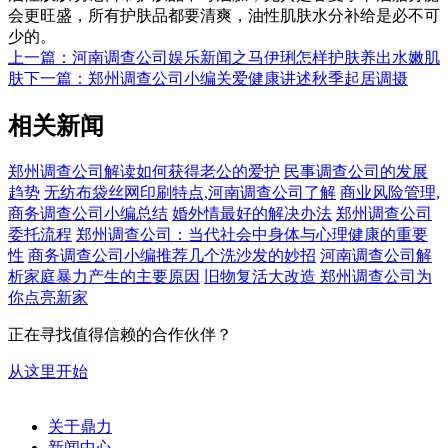
会更旺盛，所有护肤品都要清爽，油性肌肤水分补给是必不可
少的。
上一篇：河南调查公司娱乐新闻之马伊琍怎样护肤养出水嫩肌
肤
下一篇：郑州调查公司小编关爱健康讲述秋季起居调摄
相关新闻
郑州调查公司解读如何获得老公的爱护
民事调查公司的发展
趋势
无纺布袋丝网印刷特点,河南调查公司了解
商业风险管理,
商务调查公司小编总结
婚外情最好的解决办法
郑州调查公司
委托流程
郑州调查公司：当代社会中身体与心理健康的重要
性
商务调查公司小编推荐几个洗沙发的妙招
河南调查公司解
析家庭暴力产生的主要原因
旧物复活大改造 郑州调查公司为
你点亮新家
正在寻找值得信赖的合作伙伴？
从这里开始
关于鼎力
新闻中心